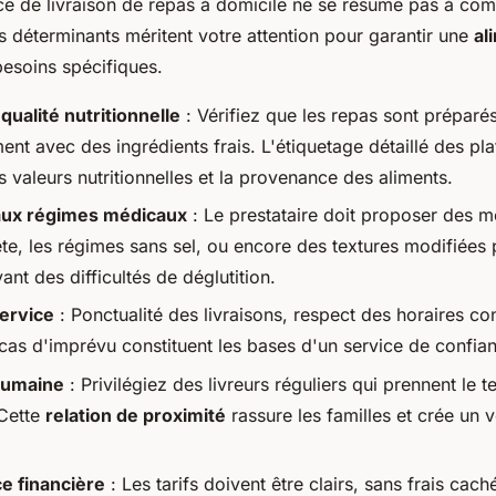
ce de livraison de repas à domicile ne se résume pas à comp
es déterminants méritent votre attention pour garantir une
al
esoins spécifiques.
qualité nutritionnelle
: Vérifiez que les repas sont préparé
nt avec des ingrédients frais. L'étiquetage détaillé des pla
s valeurs nutritionnelles et la provenance des aliments.
aux régimes médicaux
: Le prestataire doit proposer des m
te, les régimes sans sel, ou encore des textures modifiées 
nt des difficultés de déglutition.
service
: Ponctualité des livraisons, respect des horaires co
n cas d'imprévu constituent les bases d'un service de confia
humaine
: Privilégiez des livreurs réguliers qui prennent le 
 Cette
relation de proximité
rassure les familles et crée un vé
e financière
: Les tarifs doivent être clairs, sans frais cac