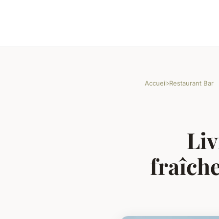
Accueil
›
Restaurant Bar
Liv
fraîch