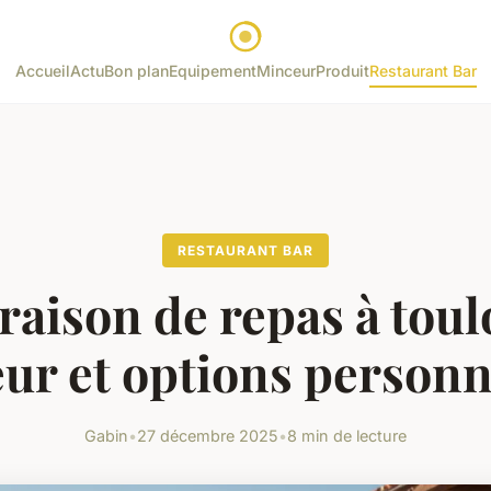
Accueil
Actu
Bon plan
Equipement
Minceur
Produit
Restaurant Bar
RESTAURANT BAR
raison de repas à toul
eur et options personn
Gabin
•
27 décembre 2025
•
8 min de lecture