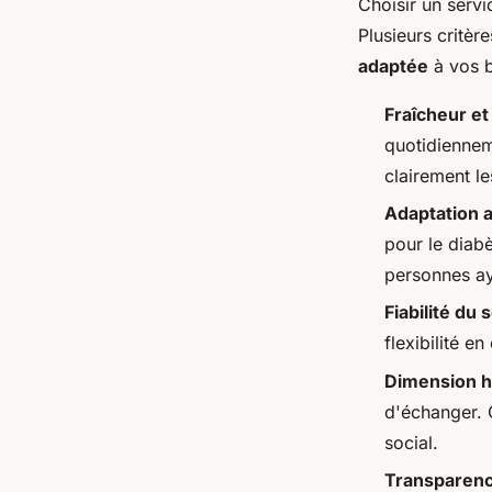
Choisir un servi
Plusieurs critèr
adaptée
à vos b
Fraîcheur et 
quotidienneme
clairement le
Adaptation 
pour le diabè
personnes aya
Fiabilité du 
flexibilité e
Dimension 
d'échanger.
social.
Transparenc