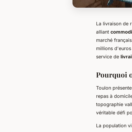
La livraison de 
alliant
commodité
marché français
millions d'euro
service de
livra
Pourquoi op
Toulon présente 
repas à domicile
topographie val
véritable défi p
La population vi