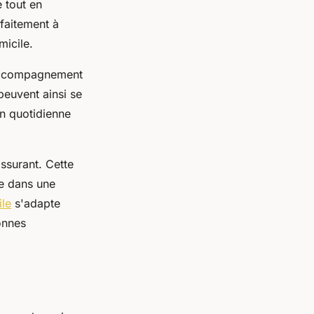
 tout en
faitement à
micile.
t accompagnement
 peuvent ainsi se
on quotidienne
assurant. Cette
ée dans une
ile
s'adapte
onnes