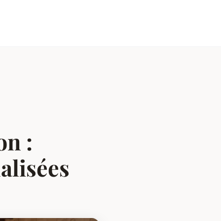
on :
alisées