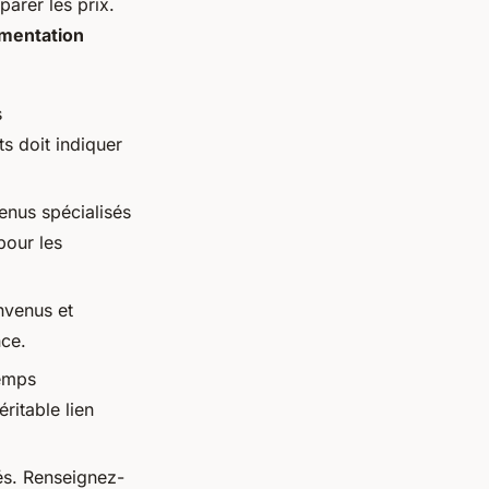
arer les prix.
imentation
s
ts doit indiquer
enus spécialisés
pour les
nvenus et
nce.
temps
ritable lien
hés. Renseignez-